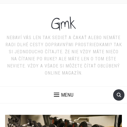
Gmk
NEBAVÍ VÁS LEN TAK SEDIEŤ A ČAKAŤ ALEBO NEMÁTE
RADI DLHÉ CESTY DOPRAVNÝMI PROSTRIEDKAMI? TAK
SI JEDNODUCHO ČÍTAJTE. ŽE NIE VŽDY MÁTE NIEČO
NA ČÍTANIE PO RUKE? ALE MÁTE LEN O TOM EŠTE
NEVIETE. VŽDY A VŠADE SI MÔŽETE ČÍTAŤ OBĽÚBENÝ
ONLINE MAGAZÍN.
MENU