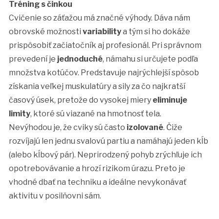
Tréning s činkou
Cvičenie so záťažou má značné výhody. Dáva nám
obrovské možnosti
variability
a tým si ho dokáže
prispôsobiť začiatočník aj profesionál. Pri správnom
prevedení je
jednoduché
, námahu si určujete podľa
množstva kotúčov. Predstavuje najrýchlejší spôsob
získania veľkej muskulatúry a sily za čo najkratší
časový úsek, pretože do vysokej miery
eliminuje
limity
, ktoré sú viazané na hmotnosť tela.
Nevýhodou je, že cviky sú často
izolované
. Čiže
rozvíjajú len jednu svalovú partiu a namáhajú jeden kĺb
(alebo kĺbový pár). Neprirodzený pohyb zrýchľuje ich
opotrebovávanie a hrozí rizikom úrazu. Preto je
vhodné dbať na techniku a ideálne nevykonávať
aktivitu v posilňovni sám.