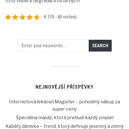
totiž vedie k degradácii ostatných.
4.7/5 - (8 votes)
NEJNOVĚJŠÍ PŘÍSPĚVKY
Internetová lekáreň Magister – pohodlný nákup za
super ceny
Špeciálna masáž, ktorá prebudí každý zmysel
Kabáty dámske – trend, ktorý definuje jesenný a zimný