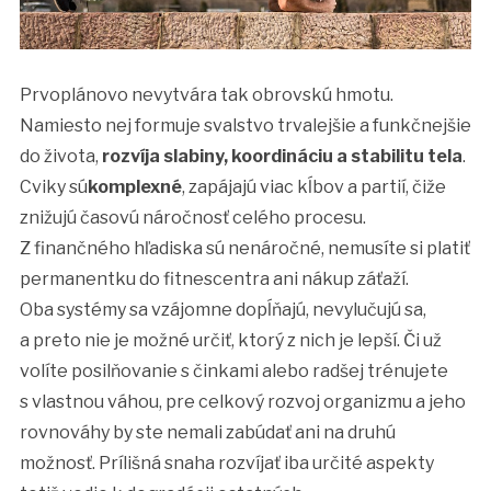
Prvoplánovo nevytvára tak obrovskú hmotu.
Namiesto nej formuje svalstvo trvalejšie a funkčnejšie
do života,
rozvíja slabiny, koordináciu a stabilitu tela
.
Cviky sú
komplexné
, zapájajú viac kĺbov a partií, čiže
znižujú časovú náročnosť celého procesu.
Z finančného hľadiska sú nenáročné, nemusíte si platiť
permanentku do fitnescentra ani nákup záťaží.
Oba systémy sa vzájomne dopĺňajú, nevylučujú sa,
a preto nie je možné určiť, ktorý z nich je lepší. Či už
volíte posilňovanie s činkami alebo radšej trénujete
s vlastnou váhou, pre celkový rozvoj organizmu a jeho
rovnováhy by ste nemali zabúdať ani na druhú
možnosť. Prílišná snaha rozvíjať iba určité aspekty