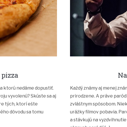
 pizza
Na
na ktorú nedáme dopustiť.
Každý známy aj menej známy
voju vyvolenú? Skúste sa aj
prirodzene. A práve paródi
e tých, ktorí ešte
zvláštnym spôsobom. Niekto
akého dôvodu sa tomu
urážky filmov pobavia. Par
a stávkujú na vyzdvihnutie