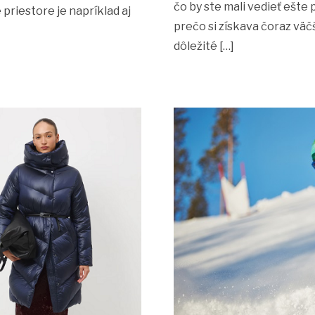
čo by ste mali vedieť ešte
priestore je napríklad aj
prečo si získava čoraz väč
dôležité […]