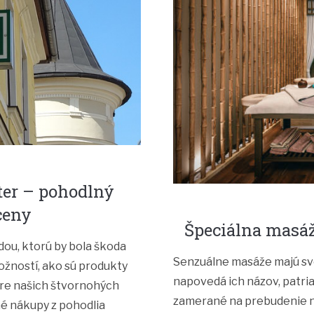
ter – pohodlný
ceny
Špeciálna masáž
ou, ktorú by bola škoda
Senzuálne masáže majú svo
žností, ako sú produkty
napovedá ich názov, patri
 pre našich štvornohých
zamerané na prebudenie n
né nákupy z pohodlia