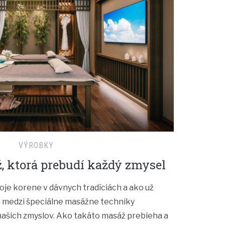
VÝROBKY
, ktorá prebudí každý zmysel
je korene v dávnych tradíciách a ako už
a medzi špeciálne masážne techniky
ašich zmyslov. Ako takáto masáž prebieha a