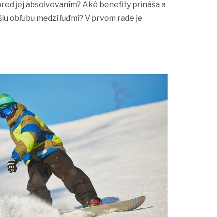
 pred jej absolvovaním? Aké benefity prináša a
šiu obľubu medzi ľuďmi? V prvom rade je