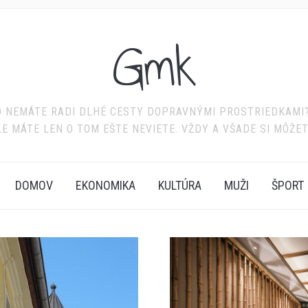
Gmk
BO NEMÁTE RADI DLHÉ CESTY DOPRAVNÝMI PROSTRIEDKAMI? 
LE MÁTE LEN O TOM EŠTE NEVIETE. VŽDY A VŠADE SI MÔŽE
DOMOV
EKONOMIKA
KULTÚRA
MUŽI
ŠPORT