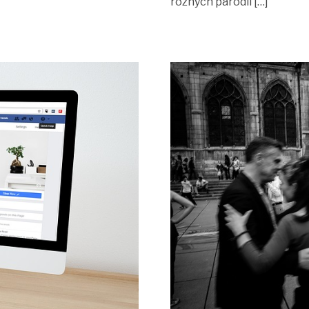
rôznych paródií […]