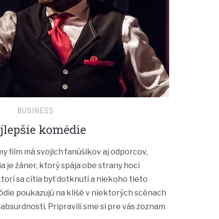
BUSINESS
jlepšie komédie
 film má svojich fanúšikov aj odporcov,
a je žáner, ktorý spája obe strany hoci
rí sa cítia byť dotknutí a niekoho tieto
ódie poukazujú na klišé v niektorých scénach
 absurdnosti. Pripravili sme si pre vás zoznam