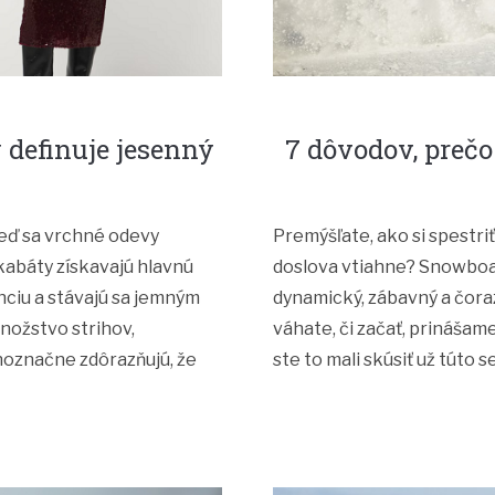
 definuje jesenný
7 dôvodov, preč
eď sa vrchné odevy
Premýšľate, ako si spestriť
kabáty získavajú hlavnú
doslova vtiahne? Snowboar
nciu a stávajú sa jemným
dynamický, zábavný a čoraz
množstvo strihov,
váhate, či začať, prináša
ednoznačne zdôrazňujú, že
ste to mali skúsiť už túto s