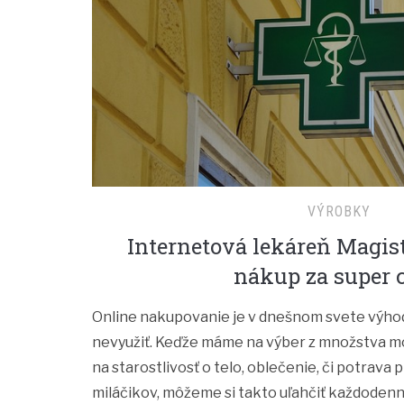
VÝROBKY
Internetová lekáreň Magis
nákup za super 
Online nakupovanie je v dnešnom svete výhod
nevyužiť. Keďže máme na výber z množstva mo
na starostlivosť o telo, oblečenie, či potrava
miláčikov, môžeme si takto uľahčiť každoden