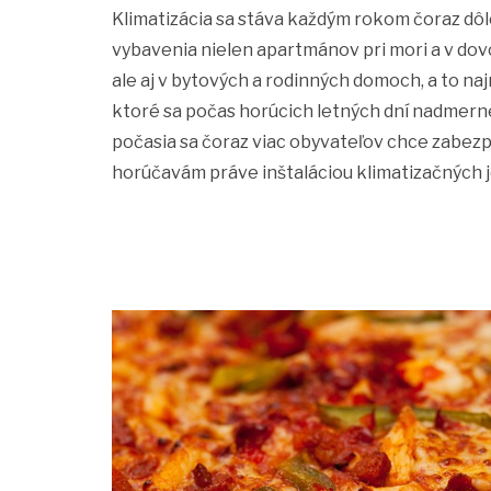
Klimatizácia sa stáva každým rokom čoraz dôl
vybavenia nielen apartmánov pri mori a v do
ale aj v bytových a rodinných domoch, a to na
ktoré sa počas horúcich letných dní nadmern
počasia sa čoraz viac obyvateľov chce zabez
horúčavám práve inštaláciou klimatizačných j