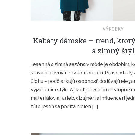
VÝROBKY
Kabáty dámske – trend, ktorý
a zimný štýl
Jesenná a zimná sezóna v móde je obdobím, k
stávajú hlavným prvkom outfitu. Práve vtedy 
úlohu – podčiarkujú osobnosť, dodávajú elega
vyjadrením štýlu. Aj keď je na trhu dostupné 
materiálov a farieb, dizajnéri a influenceri j
túto jeseň sa počíta nielen […]