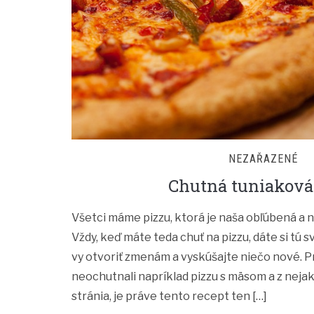
NEZAŘAZENÉ
Chutná tuniaková
Všetci máme pizzu, ktorá je naša obľúbená a 
Vždy, keď máte teda chuť na pizzu, dáte si tú s
vy otvoriť zmenám a vyskúšajte niečo nové. Pr
neochutnali napríklad pizzu s mäsom a z nej
stránia, je práve tento recept ten […]