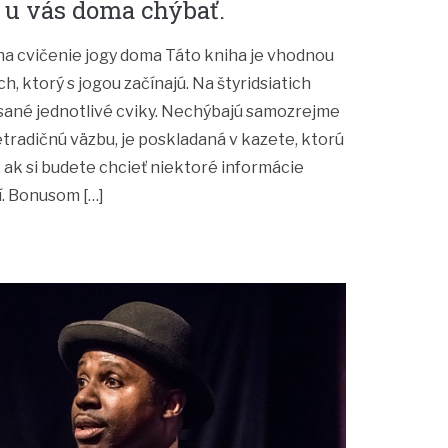
 u vás doma chýbať.
a cvičenie jogy doma Táto kniha je vhodnou
h, ktorý s jogou začínajú. Na štyridsiatich
sané jednotlivé cviky. Nechýbajú samozrejme
etradičnú väzbu, je poskladaná v kazete, ktorú
 ak si budete chcieť niektoré informácie
í. Bonusom […]