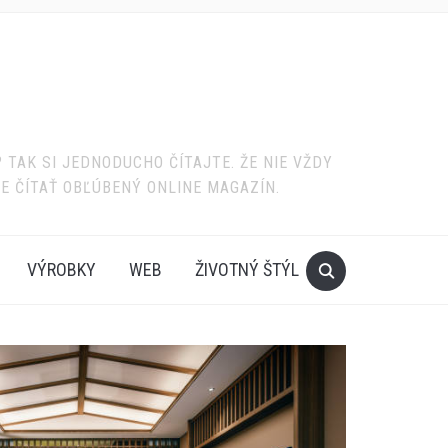
TAK SI JEDNODUCHO ČÍTAJTE. ŽE NIE VŽDY
TE ČÍTAŤ OBĽÚBENÝ ONLINE MAGAZÍN.
VÝROBKY
WEB
ŽIVOTNÝ ŠTÝL