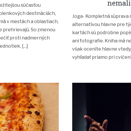
nemali
ežitejšou súčasťou
volenkových destináciách,
Joga- Kompletná súprava n
jmä v mestách a oblastiach,
alternatívou hlavne pre týc
e prehrievajú. So zmenou
kartách sú podrobne popí
pečiť proti nadmerných
ani fotografie. Kniha má n
ednotiek. […]
však oceníte hlavne vtedy,
vyhľadať priamo pri cvičen