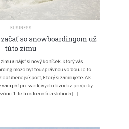
BUSINESS
o začať so snowboardingom už
túto zimu
 zimu a nájsť si nový koníček, ktorý vás
ding môže byť tou správnou voľbou. Je to
 obľúbenejší šport, ktorý si zamilujete. Ak
me vám päť presvedčivých dôvodov, prečo by
ezónu. 1. Je to adrenalín a sloboda […]