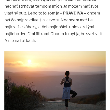
nechať strhávať tempom iných. Ja môžem mať svoj
vlastný pulz. Lebo toto som ja –
PRAVDIVÁ –
chcem
byť čo najpravdivejšia k svetu. Nechcem mať tie
najkrajšie zábery, z tých najlepších uhlov a s tými
najlichotivejšími filtrami. Chcem to byť ja, čo svet vidí.
A nie na fotkách.