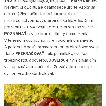
Takéto niečo vystihuje aj môj pocit –
PRIPÁJAM SA
.
Neviem, či k Bohu, ale k sama sebe určite. Aspoň sa
o to celý život učím. Ja necítim potrebu učiť sa
prostredníctvom jogy staroindickú filozofiu. Cítim
potrebu
UČIŤ SA
svoju. Porozumieť si a spoznať sa.
POZNANAŤ
– svoje hranice, limity, obmedzenia.
V telesnom, duchovnom aj emocionálnom zmysle.
A potom ich posúvať smerom von, prekračovať svoje
tiene.
PREKRAČOVAŤ
– ale pomaličky, s veľkou
trpezlivosťou a dôverou.
DÔVERA
je tým ľahšia, čím
viac spoznávam samú seba. Zo začiatku chcem pri
cvičení všetko kontrolovať.