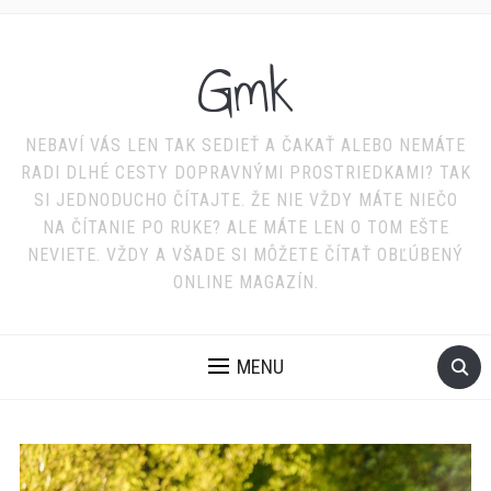
Gmk
NEBAVÍ VÁS LEN TAK SEDIEŤ A ČAKAŤ ALEBO NEMÁTE
RADI DLHÉ CESTY DOPRAVNÝMI PROSTRIEDKAMI? TAK
SI JEDNODUCHO ČÍTAJTE. ŽE NIE VŽDY MÁTE NIEČO
NA ČÍTANIE PO RUKE? ALE MÁTE LEN O TOM EŠTE
NEVIETE. VŽDY A VŠADE SI MÔŽETE ČÍTAŤ OBĽÚBENÝ
ONLINE MAGAZÍN.
MENU