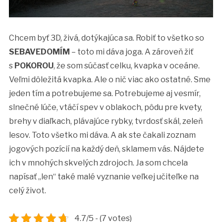
Chcem byť 3D, živá, dotýkajúca sa. Robiť to všetko so
SEBAVEDOMÍM
– toto mi dáva joga. A zároveň žiť
s
POKOROU
, že som súčasť celku, kvapka v oceáne.
Veľmi dôležitá kvapka. Ale o nič viac ako ostatné. Sme
jeden tím a potrebujeme sa. Potrebujeme aj vesmír,
slnečné lúče, vtáčí spev v oblakoch, pôdu pre kvety,
brehy v diaľkach, plávajúce rybky, tvrdosť skál, zeleň
lesov. Toto všetko mi dáva. A ak ste čakali zoznam
jogových pozícií na každý deň, sklamem vás. Nájdete
ich v mnohých skvelých zdrojoch. Ja som chcela
napísať „len“ také malé vyznanie veľkej učiteľke na
celý život.
4.7/5 - (7 votes)