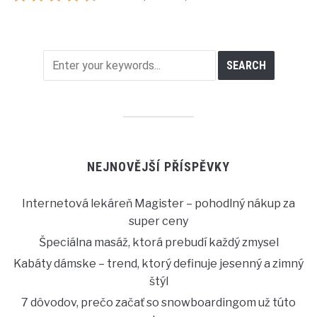
NEJNOVĚJŠÍ PŘÍSPĚVKY
Internetová lekáreň Magister – pohodlný nákup za
super ceny
Špeciálna masáž, ktorá prebudí každý zmysel
Kabáty dámske – trend, ktorý definuje jesenný a zimný
štýl
7 dôvodov, prečo začať so snowboardingom už túto