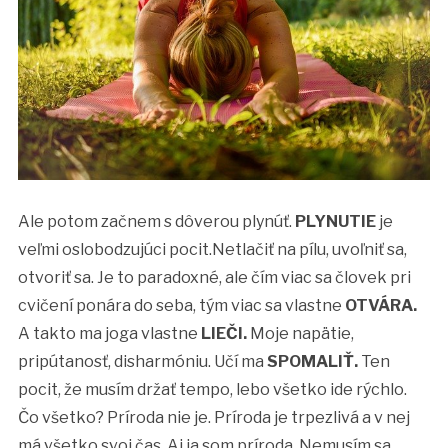
Ale potom začnem s dôverou plynúť.
PLYNUTIE
je
veľmi oslobodzujúci pocit.Netlačiť na pílu, uvoľniť sa,
otvoriť sa. Je to paradoxné, ale čím viac sa človek pri
cvičení ponára do seba, tým viac sa vlastne
OTVÁRA.
A takto ma joga vlastne
LIEČI.
Moje napätie,
pripútanosť, disharmóniu. Učí ma
SPOMALIŤ.
Ten
pocit, že musím držať tempo, lebo všetko ide rýchlo.
Čo všetko? Príroda nie je. Príroda je trpezlivá a v nej
má všetko svoj čas. Aj ja som príroda. Nemusím sa