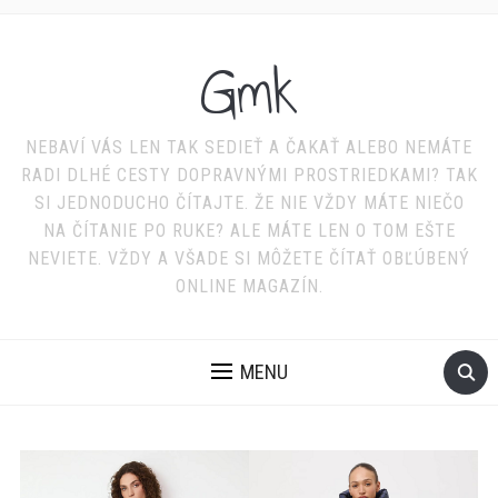
Gmk
NEBAVÍ VÁS LEN TAK SEDIEŤ A ČAKAŤ ALEBO NEMÁTE
RADI DLHÉ CESTY DOPRAVNÝMI PROSTRIEDKAMI? TAK
SI JEDNODUCHO ČÍTAJTE. ŽE NIE VŽDY MÁTE NIEČO
NA ČÍTANIE PO RUKE? ALE MÁTE LEN O TOM EŠTE
NEVIETE. VŽDY A VŠADE SI MÔŽETE ČÍTAŤ OBĽÚBENÝ
ONLINE MAGAZÍN.
MENU