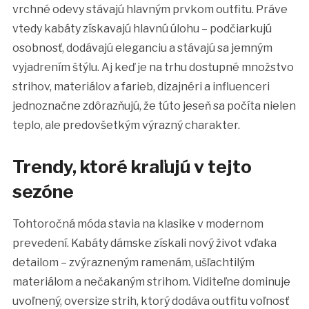
vrchné odevy stávajú hlavným prvkom outfitu. Práve
vtedy kabáty získavajú hlavnú úlohu – podčiarkujú
osobnosť, dodávajú eleganciu a stávajú sa jemným
vyjadrením štýlu. Aj keď je na trhu dostupné množstvo
strihov, materiálov a farieb, dizajnéri a influenceri
jednoznačne zdôrazňujú, že túto jeseň sa počíta nielen
teplo, ale predovšetkým výrazný charakter.
Trendy, ktoré kraľujú v tejto
sezóne
Tohtoročná móda stavia na klasike v modernom
prevedení. Kabáty dámske získali nový život vďaka
detailom – zvýrazneným ramenám, ušľachtilým
materiálom a nečakaným strihom. Viditeľne dominuje
uvoľnený, oversize strih, ktorý dodáva outfitu voľnosť