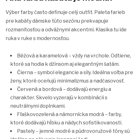
Výber farby často definuje celý outfit. Paleta farieb
pre kabáty dámske túto sezónu prekvapuje
rozmanitosťou a odvážnymi akcentmi. Klasika tu ide
ruka v ruke s modernosťou.
Béžová a karamelová – vždy na vrchole. Odtiene,
ktoré sa hodia k džínsom aj elegantným šatám.
Čierna – symbol elegancie a sily. Ideálna voľba pre
ženy, ktoré oceňujú minimalizmus a nadčasovosť.
Červená a bordová – dodávajú energiu a
charakter. Skvelo vyzerajú v kombinácii s
neutrálnymi doplnkami.
Fľaškovozelená a námornícka modrá – farby,
ktoré dodávajú hĺbku a nádych sofistikovanosti.
Pastely – jemné modré a púdrovoružové tóny sú