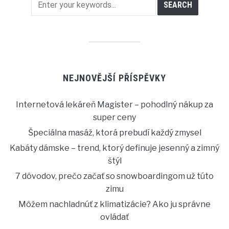
NEJNOVĚJŠÍ PŘÍSPĚVKY
Internetová lekáreň Magister – pohodlný nákup za
super ceny
Špeciálna masáž, ktorá prebudí každý zmysel
Kabáty dámske – trend, ktorý definuje jesenný a zimný
štýl
7 dôvodov, prečo začať so snowboardingom už túto
zimu
Môžem nachladnúť z klimatizácie? Ako ju správne
ovládať