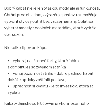
Dobrý kabát nie je len otázkou módy, ale aj funkčnosti.
Chráni pred chladom, zvýrazňuje postavu a umožňuje
vytvoriť štýlový outfit bez väčšej námahy. Oplatí sa
vyberať modely z odolných materiálov, ktoré vydržia
viac sezón.
Niekoľko tipov pri kúpe:
vyberaj nadčasové farby, ktoré ľahko
skombinuješ so zvyškom šatníka,
venuj pozornosť strihu – dobre padnúci kabát
dokáže opticky zoštíhliť postavu,
uprednostni kvalitu – je to investícia, ktorá sa
vyplatí.
Kabáty dámske sú kľúčovým prvkom jesenného