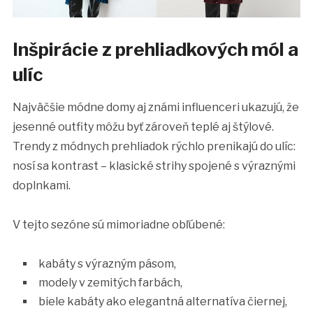
Inšpirácie z prehliadkových mól a
ulíc
Najväčšie módne domy aj známi influenceri ukazujú, že
jesenné outfity môžu byť zároveň teplé aj štýlové.
Trendy z módnych prehliadok rýchlo prenikajú do ulíc:
nosí sa kontrast – klasické strihy spojené s výraznými
doplnkami.
V tejto sezóne sú mimoriadne obľúbené:
kabáty s výrazným pásom,
modely v zemitých farbách,
biele kabáty ako elegantná alternatíva čiernej,