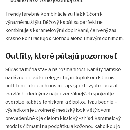
ideálne na oživenie jesennej šedi.
Trendy farebné kombinácie sú tiež kľúčom k
výraznému štýlu. Béžový kabát sa perfektne
kombinuje s karamelovými doplnkami, červený zas
krásne kontrastuje s čiernou alebo tmavým denimom.
Outfity, ktoré pútajú pozornosť
Súčasná móda stavia na rozmanitosť. Kabáty dámske
už dávno nie sú len elegantným doplnkom k biznis
outfitom – dnes ich nosíme aj v športových a casual
verziách.nJedným z najuniverzálnejších spojení je
oversize kabát s teniskami a čiapkou typu beanie –
výsledkom je uvoľnený mestský look v štýlovom
prevedení.nAk je cieľom klasický vzhľad, karamelový
model s čižmami na podpätku a koženou kabelkou je