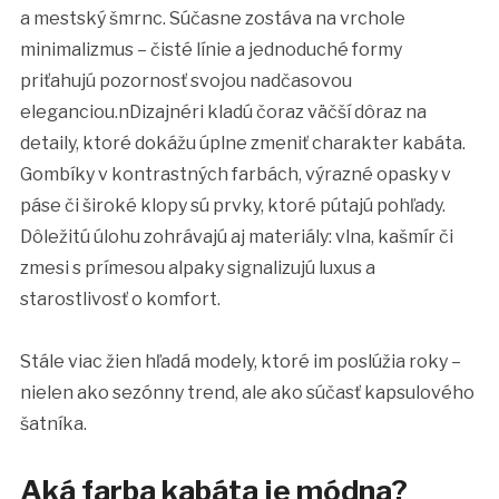
a mestský šmrnc. Súčasne zostáva na vrchole
minimalizmus – čisté línie a jednoduché formy
priťahujú pozornosť svojou nadčasovou
eleganciou.nDizajnéri kladú čoraz väčší dôraz na
detaily, ktoré dokážu úplne zmeniť charakter kabáta.
Gombíky v kontrastných farbách, výrazné opasky v
páse či široké klopy sú prvky, ktoré pútajú pohľady.
Dôležitú úlohu zohrávajú aj materiály: vlna, kašmír či
zmesi s prímesou alpaky signalizujú luxus a
starostlivosť o komfort.
Stále viac žien hľadá modely, ktoré im poslúžia roky –
nielen ako sezónny trend, ale ako súčasť kapsulového
šatníka.
Aká farba kabáta je módna?