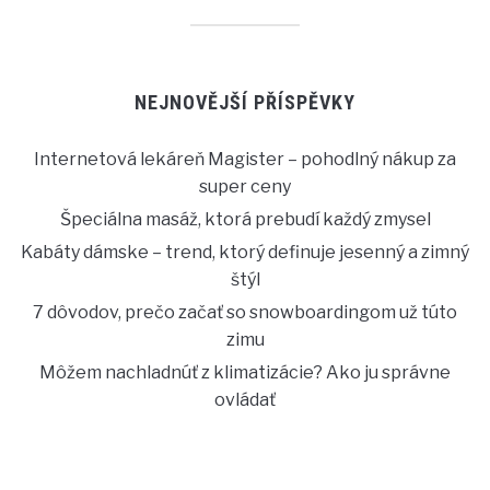
NEJNOVĚJŠÍ PŘÍSPĚVKY
Internetová lekáreň Magister – pohodlný nákup za
super ceny
Špeciálna masáž, ktorá prebudí každý zmysel
Kabáty dámske – trend, ktorý definuje jesenný a zimný
štýl
7 dôvodov, prečo začať so snowboardingom už túto
zimu
Môžem nachladnúť z klimatizácie? Ako ju správne
ovládať