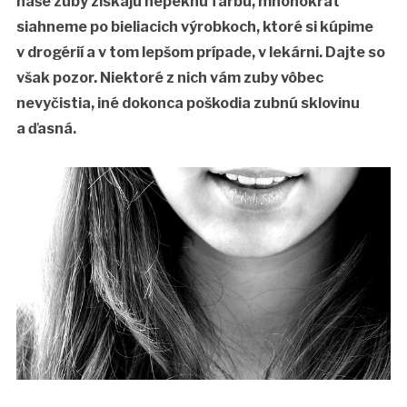
naše zuby získajú nepeknú farbu, mnohokrát
siahneme po bieliacich výrobkoch, ktoré si kúpime
v drogérií a v tom lepšom prípade, v lekárni. Dajte so
však pozor. Niektoré z nich vám zuby vôbec
nevyčistia, iné dokonca poškodia zubnú sklovinu
a ďasná.