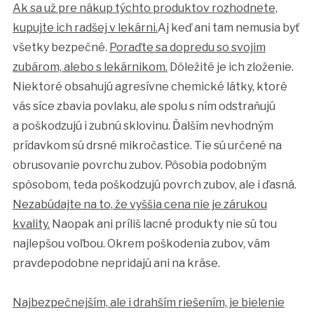
Ak sa už pre nákup týchto produktov rozhodnete,
kupujte ich radšej v lekárni.
Aj keď ani tam nemusia byť
všetky bezpečné.
Poraďte sa dopredu so svojim
zubárom, alebo s lekárnikom.
Dôležité je ich zloženie.
Niektoré obsahujú agresívne chemické látky, ktoré
vás síce zbavia povlaku, ale spolu s ním odstraňujú
a poškodzujú i zubnú sklovinu. Ďalším nevhodným
prídavkom sú drsné mikročastice. Tie sú určené na
obrusovanie povrchu zubov. Pôsobia podobným
spôsobom, teda poškodzujú povrch zubov, ale i ďasná.
Nezabúdajte na to, že vyššia cena nie je zárukou
kvality.
Naopak ani príliš lacné produkty nie sú tou
najlepšou voľbou. Okrem poškodenia zubov, vám
pravdepodobne nepridajú ani na kráse.
Najbezpečnejším, ale i drahším riešením, je bielenie