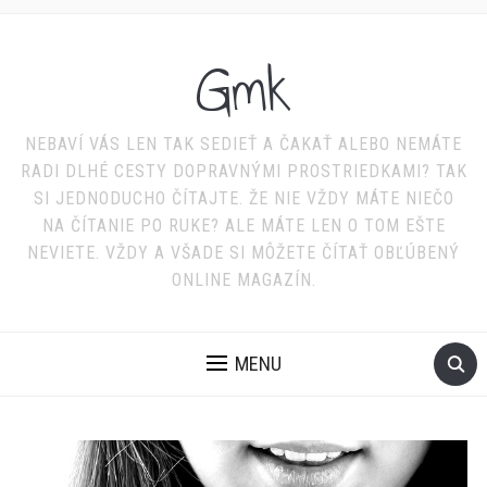
Gmk
NEBAVÍ VÁS LEN TAK SEDIEŤ A ČAKAŤ ALEBO NEMÁTE
RADI DLHÉ CESTY DOPRAVNÝMI PROSTRIEDKAMI? TAK
SI JEDNODUCHO ČÍTAJTE. ŽE NIE VŽDY MÁTE NIEČO
NA ČÍTANIE PO RUKE? ALE MÁTE LEN O TOM EŠTE
NEVIETE. VŽDY A VŠADE SI MÔŽETE ČÍTAŤ OBĽÚBENÝ
ONLINE MAGAZÍN.
MENU