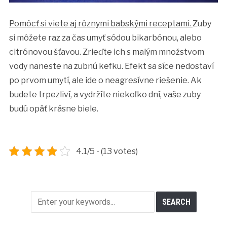
Pomôcť si viete aj rôznymi babskými receptami.
Zuby
si môžete raz za čas umyť sódou bikarbónou, alebo
citrónovou šťavou. Zrieďte ich s malým množstvom
vody naneste na zubnú kefku. Efekt sa síce nedostaví
po prvom umytí, ale ide o neagresívne riešenie. Ak
budete trpezliví, a vydržíte niekoľko dní, vaše zuby
budú opäť krásne biele.
4.1/5 - (13 votes)