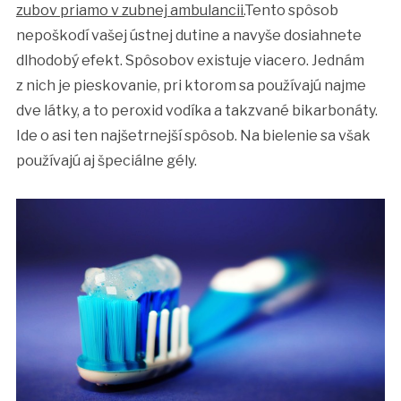
zubov priamo v zubnej ambulancii.
Tento spôsob
nepoškodí vašej ústnej dutine a navyše dosiahnete
dlhodobý efekt. Spôsobov existuje viacero. Jednám
z nich je pieskovanie, pri ktorom sa používajú najme
dve látky, a to peroxid vodíka a takzvané bikarbonáty.
Ide o asi ten najšetrnejší spôsob. Na bielenie sa však
používajú aj špeciálne gély.