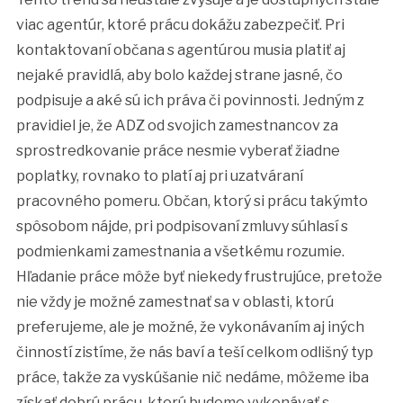
viac agentúr, ktoré prácu dokážu zabezpečiť.
Pri
kontaktovaní občana s agentúrou musia platiť aj
nejaké pravidlá, aby bolo každej strane jasné, čo
podpisuje a aké sú ich práva či povinnosti. Jedným z
pravidiel je, že ADZ od svojich zamestnancov za
sprostredkovanie práce nesmie vyberať žiadne
poplatky, rovnako to platí aj pri uzatváraní
pracovného pomeru. Občan, ktorý si prácu takýmto
spôsobom nájde, pri podpisovaní zmluvy súhlasí s
podmienkami zamestnania a všetkému rozumie.
Hľadanie práce môže byť niekedy frustrujúce, pretože
nie vždy je možné zamestnať sa v oblasti, ktorú
preferujeme, ale je možné, že vykonávaním aj iných
činností zistíme, že nás baví a teší celkom odlišný typ
práce, takže za vyskúšanie nič nedáme, môžeme iba
získať dobrú prácu, ktorú budeme vykonávať s