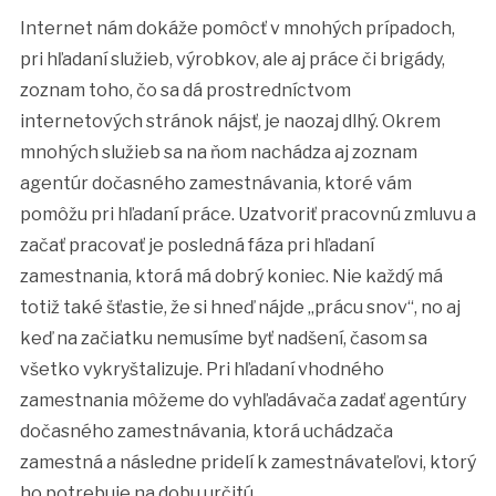
Internet nám dokáže pomôcť v mnohých prípadoch,
pri hľadaní služieb, výrobkov, ale aj práce či brigády,
zoznam toho, čo sa dá prostredníctvom
internetových stránok nájsť, je naozaj dlhý. Okrem
mnohých služieb sa na ňom nachádza aj zoznam
agentúr dočasného zamestnávania, ktoré vám
pomôžu pri hľadaní práce.
Uzatvoriť pracovnú zmluvu a
začať pracovať je posledná fáza pri hľadaní
zamestnania, ktorá má dobrý koniec. Nie každý má
totiž také šťastie, že si hneď nájde „prácu snov“, no aj
keď na začiatku nemusíme byť nadšení, časom sa
všetko vykryštalizuje. Pri hľadaní vhodného
zamestnania môžeme do vyhľadávača zadať agentúry
dočasného zamestnávania, ktorá uchádzača
zamestná a následne pridelí k zamestnávateľovi, ktorý
ho potrebuje na dobu určitú.