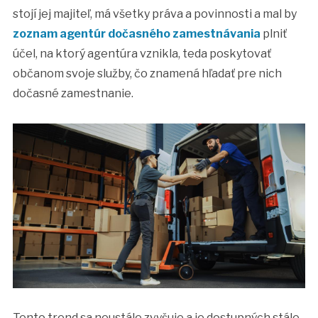
stojí jej majiteľ, má všetky práva a povinnosti a mal by
zoznam agentúr dočasného zamestnávania
plniť
účel, na ktorý agentúra vznikla, teda poskytovať
občanom svoje služby, čo znamená hľadať pre nich
dočasné zamestnanie.
Tento trend sa neustále zvyšuje a je dostupných stále