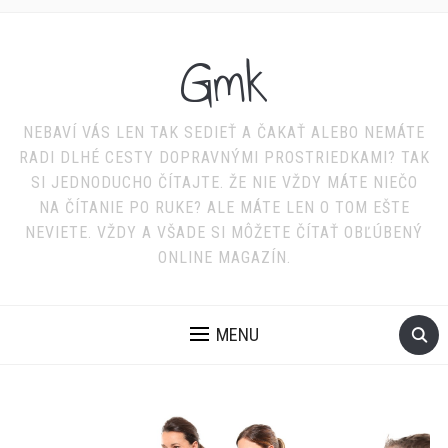
Gmk
NEBAVÍ VÁS LEN TAK SEDIEŤ A ČAKAŤ ALEBO NEMÁTE
RADI DLHÉ CESTY DOPRAVNÝMI PROSTRIEDKAMI? TAK
SI JEDNODUCHO ČÍTAJTE. ŽE NIE VŽDY MÁTE NIEČO
NA ČÍTANIE PO RUKE? ALE MÁTE LEN O TOM EŠTE
NEVIETE. VŽDY A VŠADE SI MÔŽETE ČÍTAŤ OBĽÚBENÝ
ONLINE MAGAZÍN.
MENU