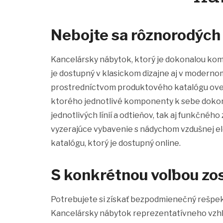
Nebojte sa rôznorodých
Kancelársky nábytok, ktorý je dokonalou kom
je dostupný v klasickom dizajne aj v moderno
prostredníctvom produktového katalógu over
ktorého jednotlivé komponenty k sebe dokonal
jednotlivých línií a odtieňov, tak aj funkčnéh
vyzerajúce vybavenie s nádychom vzdušnej e
katalógu, ktorý je dostupný online.
S konkrétnou voľbou z
Potrebujete si získať bezpodmienečný rešpekt
Kancelársky nábytok reprezentatívneho vzhľ