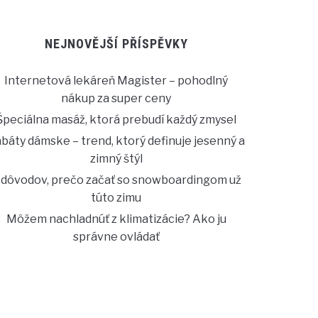
NEJNOVĚJŠÍ PŘÍSPĚVKY
Internetová lekáreň Magister – pohodlný
nákup za super ceny
Špeciálna masáž, ktorá prebudí každý zmysel
báty dámske – trend, ktorý definuje jesenný a
zimný štýl
 dôvodov, prečo začať so snowboardingom už
túto zimu
Môžem nachladnúť z klimatizácie? Ako ju
správne ovládať