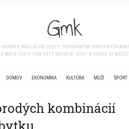
Gmk
BO NEMÁTE RADI DLHÉ CESTY DOPRAVNÝMI PROSTRIEDKAMI? 
LE MÁTE LEN O TOM EŠTE NEVIETE. VŽDY A VŠADE SI MÔŽE
DOMOV
EKONOMIKA
KULTÚRA
MUŽI
ŠPORT
orodých kombinácií
bytku