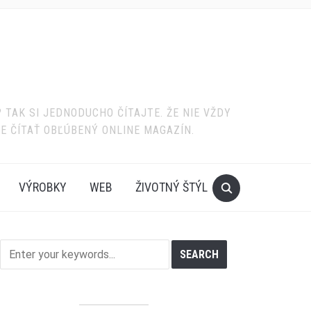
TAK SI JEDNODUCHO ČÍTAJTE. ŽE NIE VŽDY
TE ČÍTAŤ OBĽÚBENÝ ONLINE MAGAZÍN.
VÝROBKY
WEB
ŽIVOTNÝ ŠTÝL