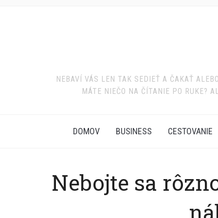
NEBAVÍ VÁS LEN TAK SEDIEŤ A ČAKAŤ ALE
MÁTE NIEČO NA ČÍTANIE PO RUKE? A
DOMOV
BUSINESS
CESTOVANIE
Nebojte sa rôzn
ná