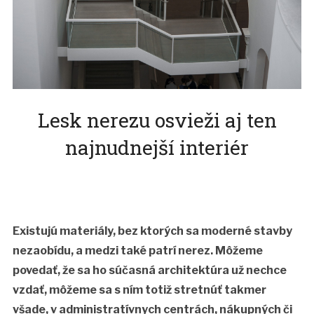
Lesk nerezu osvieži aj ten
najnudnejší interiér
Existujú materiály, bez ktorých sa moderné stavby
nezaobídu, a medzi také patrí nerez. Môžeme
povedať, že sa ho súčasná architektúra už nechce
vzdať, môžeme sa s ním totiž stretnúť takmer
všade, v administratívnych centrách, nákupných či