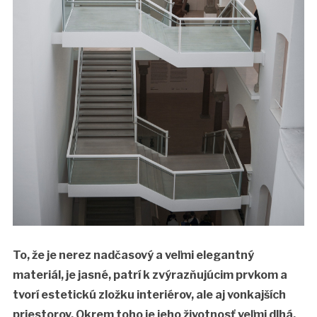
To, že je nerez nadčasový a veľmi elegantný
materiál, je jasné, patrí k zvýrazňujúcim prvkom a
tvorí estetickú zložku interiérov, ale aj vonkajších
priestorov. Okrem toho je jeho životnosť veľmi dlhá,