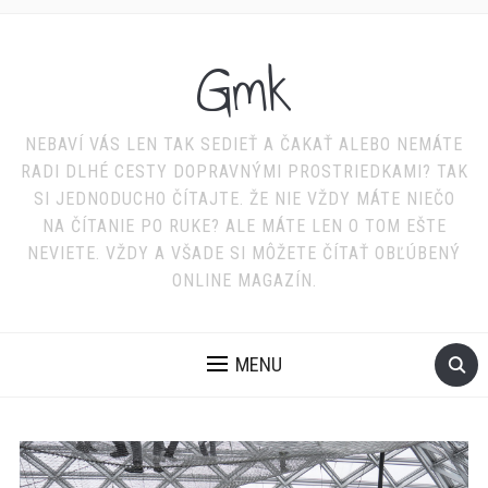
Gmk
NEBAVÍ VÁS LEN TAK SEDIEŤ A ČAKAŤ ALEBO NEMÁTE
RADI DLHÉ CESTY DOPRAVNÝMI PROSTRIEDKAMI? TAK
SI JEDNODUCHO ČÍTAJTE. ŽE NIE VŽDY MÁTE NIEČO
NA ČÍTANIE PO RUKE? ALE MÁTE LEN O TOM EŠTE
NEVIETE. VŽDY A VŠADE SI MÔŽETE ČÍTAŤ OBĽÚBENÝ
ONLINE MAGAZÍN.
MENU