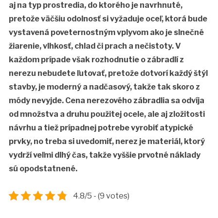
aj na typ prostredia, do ktorého je navrhnuté,
pretože väčšiu odolnosť si vyžaduje oceľ, ktorá bude
vystavená poveternostným vplyvom ako je slnečné
žiarenie, vlhkosť, chlad či prach a nečistoty. V
každom prípade však rozhodnutie o zábradlí z
nerezu nebudete ľutovať, pretože dotvorí každý štýl
stavby, je moderný a nadčasový, takže tak skoro z
módy nevyjde.
Cena nerezového zábradlia sa odvíja
od množstva a druhu použitej ocele, ale aj zložitosti
návrhu a tiež prípadnej potrebe vyrobiť atypické
prvky, no treba si uvedomiť, nerez je materiál, ktorý
vydrží veľmi dlhý čas, takže vyššie prvotné náklady
sú opodstatnené.
4.8/5 - (9 votes)