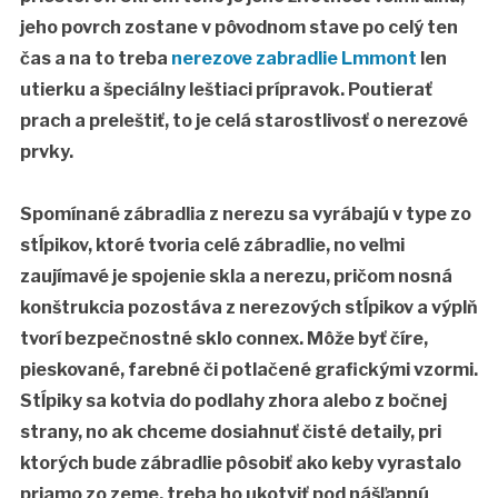
jeho povrch zostane v pôvodnom stave po celý ten
čas a na to treba
nerezove zabradlie Lmmont
len
utierku a špeciálny leštiaci prípravok. Poutierať
prach a preleštiť, to je celá starostlivosť o nerezové
prvky.
Spomínané zábradlia z nerezu sa vyrábajú v type zo
stĺpikov, ktoré tvoria celé zábradlie, no veľmi
zaujímavé je spojenie skla a nerezu, pričom nosná
konštrukcia pozostáva z nerezových stĺpikov a výplň
tvorí bezpečnostné sklo connex. Môže byť číre,
pieskované, farebné či potlačené grafickými vzormi.
Stĺpiky sa kotvia do podlahy zhora alebo z bočnej
strany, no ak chceme dosiahnuť čisté detaily, pri
ktorých bude zábradlie pôsobiť ako keby vyrastalo
priamo zo zeme, treba ho ukotviť pod nášľapnú