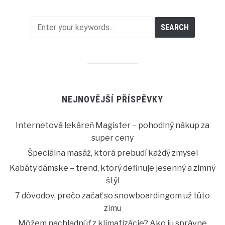
NEJNOVĚJŠÍ PŘÍSPĚVKY
Internetová lekáreň Magister – pohodlný nákup za
super ceny
Špeciálna masáž, ktorá prebudí každý zmysel
Kabáty dámske – trend, ktorý definuje jesenný a zimný
štýl
7 dôvodov, prečo začať so snowboardingom už túto
zimu
Môžem nachladnúť z klimatizácie? Ako ju správne