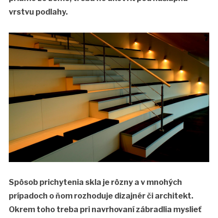
vrstvu podlahy.
Spôsob prichytenia skla je rôzny a v mnohých
prípadoch o ňom rozhoduje dizajnér či architekt.
Okrem toho treba pri navrhovaní zábradlia myslieť