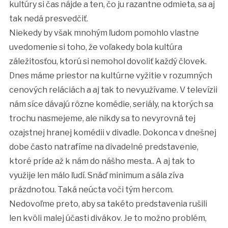
kultúry si čas nájde a ten, čo ju razantne odmieta, sa aj
tak nedá presvedčiť.
Niekedy by však mnohým ľudom pomohlo vlastne
uvedomenie si toho, že voľakedy bola kultúra
záležitosťou, ktorú si nemohol dovoliť každý človek.
Dnes máme priestor na kultúrne vyžitie v rozumných
cenových reláciách a aj tak to nevyužívame. V televízii
nám síce dávajú rôzne komédie, seriály, na ktorých sa
trochu nasmejeme, ale nikdy sa to nevyrovná tej
ozajstnej hranej komédii v divadle. Dokonca v dnešnej
dobe často natrafíme na divadelné predstavenie,
ktoré príde až k nám do nášho mesta.. A aj tak to
využije len málo ľudí. Snáď minimum a sála zíva
prázdnotou. Taká neúcta voči tým hercom.
Nedovoľme preto, aby sa takéto predstavenia rušili
len kvôli malej účasti divákov. Je to možno problém,