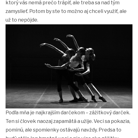
ktorý vás nemá prečo trápiť, ale treba sa nad tým
zamyslieť. Potom by ste to možno aj chceli využiť, ale
už to nepôjde.
Podľa mňa je najkrajším darčekom – zážitkový darček.
Ten si človek naozaj zapamätá a užije. Veci sa pokazia,
pominú, ale spomienky ostávajú navždy. Predsa to