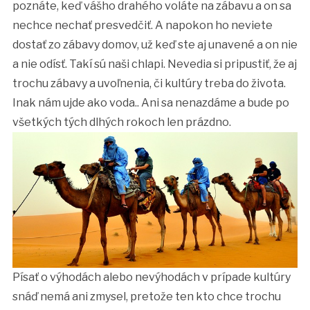
poznáte, keď vášho drahého voláte na zábavu a on sa
nechce nechať presvedčiť. A napokon ho neviete
dostať zo zábavy domov, už keď ste aj unavené a on nie
a nie odísť. Takí sú naši chlapi. Nevedia si pripustiť, že aj
trochu zábavy a uvoľnenia, či kultúry treba do života.
Inak nám ujde ako voda.. Ani sa nenazdáme a bude po
všetkých tých dlhých rokoch len prázdno.
Písať o výhodách alebo nevýhodách v prípade kultúry
snáď nemá ani zmysel, pretože ten kto chce trochu