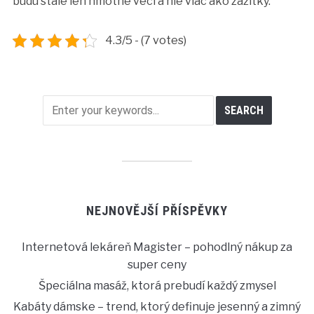
budú stále len hmotné veci a nie viac ako zážitky.
4.3/5 - (7 votes)
NEJNOVĚJŠÍ PŘÍSPĚVKY
Internetová lekáreň Magister – pohodlný nákup za
super ceny
Špeciálna masáž, ktorá prebudí každý zmysel
Kabáty dámske – trend, ktorý definuje jesenný a zimný