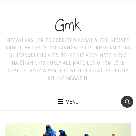
Gmk
NEBAVÍ VÁS LEN TAK SEDIEŤ A ČAKAŤ ALEBO NEMÁTE
RADI DLHÉ CESTY DOPRAVNÝMI PROSTRIEDKAMI? TAK
SI JEDNODUCHO ČÍTAJTE. ŽE NIE VŽDY MÁTE NIEČO
NA ČÍTANIE PO RUKE? ALE MÁTE LEN O TOM EŠTE
NEVIETE. VŽDY A VŠADE SI MÔŽETE ČÍTAŤ OBĽÚBENÝ
ONLINE MAGAZÍN.
MENU