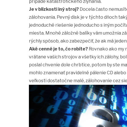
prípade katastrofického zlyhania.
Je v blízkosti iný stroj?
Docela často nemusíte í
zálohovania. Pevný disk je v týchto dňoch tak
jednoduché riešenie jednoducho s iným počí
miesta. Mnohé záložné balíky vám umožnia zál
rýchly spôsob, ako zabezpečiť, že ak má jeden
Aké cenné je to, čo robíte?
Rovnako ako my ne
vrátane vašich strojov a všetky ich zálohy, bo
poslal chvenie dole chrbtice, potom by ste mali
mohlo znamenať pravidelné pálenie CD alebo 
veľkosti dostatočne malé, zálohovanie cez sieť