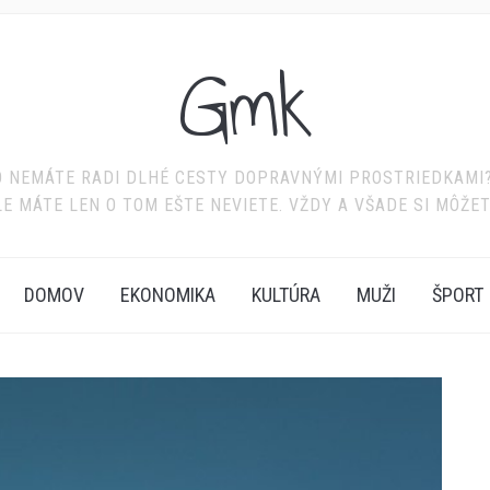
Gmk
BO NEMÁTE RADI DLHÉ CESTY DOPRAVNÝMI PROSTRIEDKAMI? 
LE MÁTE LEN O TOM EŠTE NEVIETE. VŽDY A VŠADE SI MÔŽE
DOMOV
EKONOMIKA
KULTÚRA
MUŽI
ŠPORT