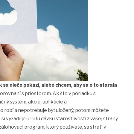
sa niečo pokazí, alebo chcem, aby sa o to starala
orovnaní s priestorom. Ak ste v poriadku s
ný systém, ako aj aplikácie a
 čo robí a nepotrebuje byť uložený, potom môžete
si vyžaduje určitú dávku starostlivosti z vašej strany,
álohovací program, ktorý používate, sa stratí v