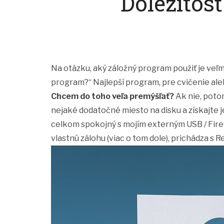
Dôležitos
Na otázku, aký záložný program použiť je veľmi
program?“ Najlepší program, pre cvičenie ale
Chcem do toho veľa premýšľať?
Ak nie, poto
nejaké dodatočné miesto na disku a získajte
celkom spokojný s mojím externým USB / Firew
vlastnú zálohu (viac o tom dole), prichádza 