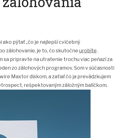
ť zálohovania
 ako pýtať „čo je najlepší cvičebný
bo zálohovanie, je to, čo skutočne
urobíte
.
m sa pripravte na utratenie trochu viac peňazí za
 jeden zo zálohových programov. Som v súčasnosti
ire Maxtor diskom, a zatiaľ čo ja prevádzkujem
s Retrospect, rešpektovaným záložným balíčkom.