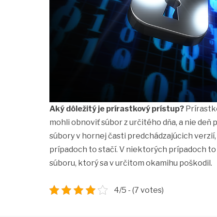
Aký dôležitý je prírastkový prístup?
Prírastk
mohli obnoviť súbor z určitého dňa, a nie deň
súbory v hornej časti predchádzajúcich verzií
prípadoch to stačí. V niektorých prípadoch to 
súboru, ktorý sa v určitom okamihu poškodil.
4/5 - (7 votes)