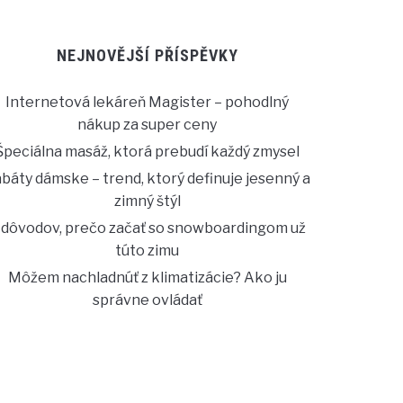
NEJNOVĚJŠÍ PŘÍSPĚVKY
Internetová lekáreň Magister – pohodlný
nákup za super ceny
Špeciálna masáž, ktorá prebudí každý zmysel
báty dámske – trend, ktorý definuje jesenný a
zimný štýl
 dôvodov, prečo začať so snowboardingom už
túto zimu
Môžem nachladnúť z klimatizácie? Ako ju
správne ovládať