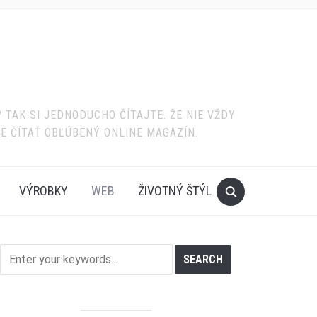
TAK SI JEDNODUCHO ČÍTAJTE. ŽE NIE VŽDY
TE ČÍTAŤ OBĽÚBENÝ ONLINE MAGAZÍN.
VÝROBKY
WEB
ŽIVOTNÝ ŠTÝL