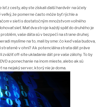
sť z cesty, aby ste získali ďalší hardvér na účely
ý veľký, že pomerne často môže byť rýchle a
tačom v sieti s dostatočným množstvom voľného
ohovať sieť. Mať dva stroje každý späť do druhého je
 problém, vaše dáta sú v bezpečí na strane druhej.
radi myslíme na to, mali by sme: čo keď vaša budova,
li stratené v ohni? Ak potenciálna strata dát práve
 zvážiť off-site ukladanie dát pre vaše zálohy. To by
DVD a ponechanie na inom mieste, alebo ak sú
 na nejaký server, ktorý nie je doma.